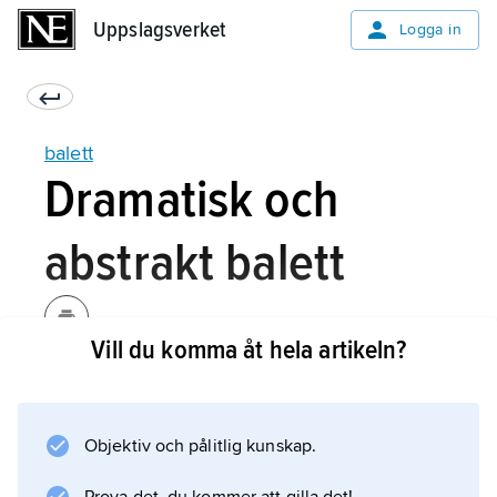
Uppslagsverket
Uppslagsverket
Logga in
balett
Dramatisk och
abstrakt balett
Vill du komma åt hela artikeln?
Klassisk dans är i sig själv abstrakt, det är först
i dramatiska sammanhang och i samklang
med musiken som rörelserna blir
Objektiv och pålitlig kunskap.
betydelsebärande. Under seklen har två
riktningar gjort sig gällande. Noverre, Fokine