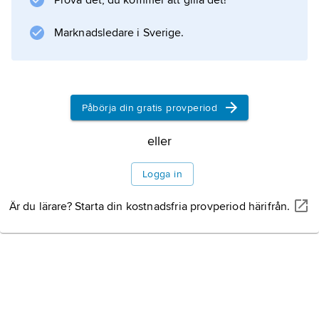
Prova det, du kommer att gilla det!
och många koreografer med dem ville att
Marknadsledare i Sverige.
dansen skulle vara dramatisk och uttrycksfull
och ha ett budskap till
Påbörja din gratis provperiod
Information om artikeln
eller
Logga in
Är du lärare? Starta din kostnadsfria provperiod härifrån.