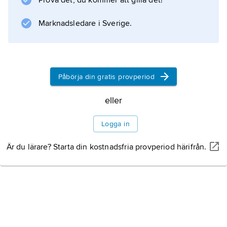
Prova det, du kommer att gilla det!
Marknadsledare i Sverige.
Påbörja din gratis provperiod
eller
Logga in
Är du lärare? Starta din kostnadsfria provperiod härifrån.