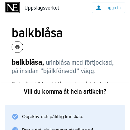
Uppslagsverket
Uppslagsverket
Logga in
balkblåsa
balkblåsa,
urinblåsa med förtjockad,
på insidan ”bjälkförsedd” vägg.
Balkblåsa bildas vid långvarig svårighet att
Vill du komma åt hela artikeln?
tömma blåsan, t.ex. vid prostataförstoring.
Objektiv och pålitlig kunskap.
Information om artikeln