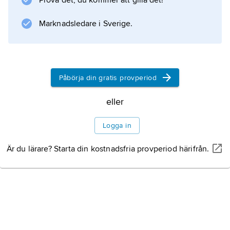
Prova det, du kommer att gilla det!
idrotter. De kappseglingar som planerats äga
rum i augusti inställdes på grund av första
Marknadsledare i Sverige.
världskrigets utbrott.
Påbörja din gratis provperiod
Information om artikeln
eller
Logga in
Är du lärare? Starta din kostnadsfria provperiod härifrån.