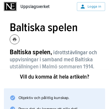
Uppslagsverket
Uppslagsverket
Logga in
Baltiska spelen
Baltiska spelen,
idrottstävlingar och
uppvisningar i samband med Baltiska
utställningen i Malmö sommaren 1914.
Vill du komma åt hela artikeln?
Spelen var öppna för deltagare från
dåvarande länder vid Östersjön: Danmark,
Finland, Ryssland, Sverige och Tyskland. I
spelen ingick den fjortonde allmänna svenska
Objektiv och pålitlig kunskap.
gymnastikfesten samt tävlingar i en rad