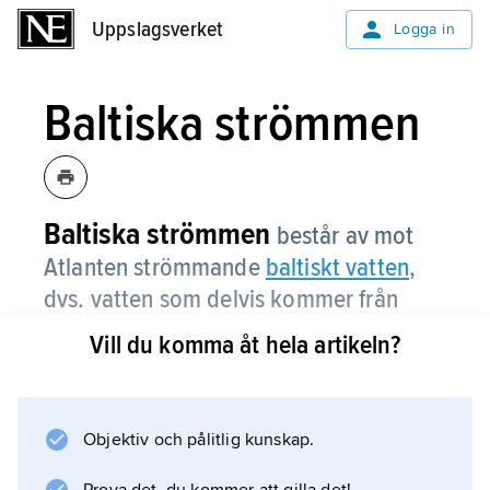
Uppslagsverket
Uppslagsverket
Logga in
Baltiska strömmen
Baltiska strömmen
består av mot
Atlanten strömmande
baltiskt vatten
,
dvs. vatten som delvis kommer från
Östersjön.
Vill du komma åt hela artikeln?
Vid Kattegatts norra gräns förenar sig Baltiska
strömmens ca 75 000 m
3
Objektiv och pålitlig kunskap.
/s delvis med den mycket vattenrikare