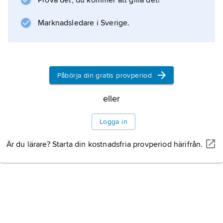
Prova det, du kommer att gilla det!
Nordjutska strömmen till vad som ofta kallas
Kustströmmen, där Baltiska strömmen
Marknadsledare i Sverige.
fortfarande kan identifieras längs Bohusläns
och södra Norges kuster.
Påbörja din gratis provperiod
Information om artikeln
eller
Logga in
Är du lärare? Starta din kostnadsfria provperiod härifrån.