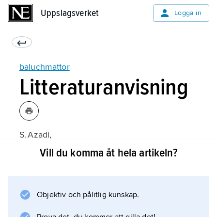
Uppslagsverket
Uppslagsverket
Logga in
baluchmattor
Litteraturanvisning
S. Azadi,
Teppiche in der Belutsch-Tradition
Vill du komma åt hela artikeln?
(1986);
Objektiv och pålitlig kunskap.
Information om artikeln