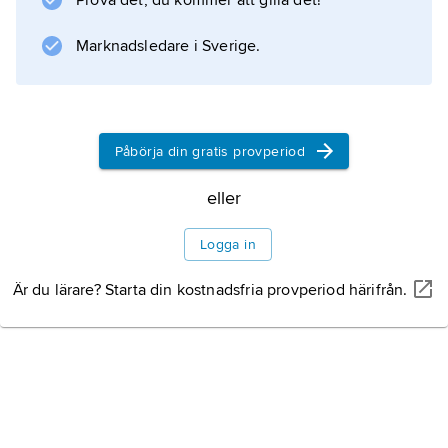
Prova det, du kommer att gilla det!
Marknadsledare i Sverige.
Påbörja din gratis provperiod
eller
Logga in
Är du lärare? Starta din kostnadsfria provperiod härifrån.