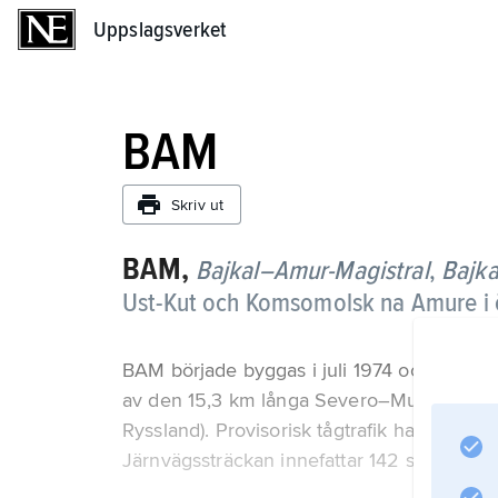
Uppslagsverket
Uppslagsverket
BAM
Skriv ut
BAM,
Bajkal–Amur-Magistral
,
Bajk
Ust-Kut och Komsomolsk na Amure i ös
BAM började byggas i juli 1974 och fullbo
av den 15,3 km långa Severo–Muysky-tunne
Ryssland). Provisorisk tågtrafik har dock b
Järnvägssträckan innefattar 142 större broar