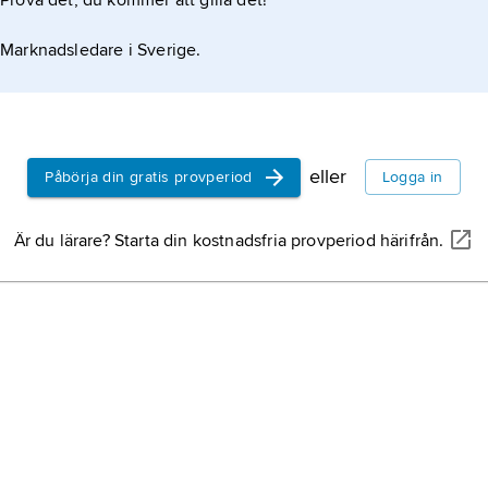
Prova det, du kommer att gilla det!
Marknadsledare i Sverige.
eller
Påbörja din gratis provperiod
Logga in
Är du lärare? Starta din kostnadsfria provperiod härifrån.