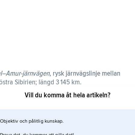
al–Amur-järnvägen
,
rysk järnvägslinje mellan
tra Sibirien; längd 3 145 km.
Vill du komma åt hela artikeln?
rdades i december 2003 i och med färdigställandet
ln genom ett bergspass (längsta tunneln i
edrivits på hela järnvägssträckan sedan 1989.
Objektiv och pålitlig kunskap.
 (över 100 m långa), åtta tunnlar samt fler