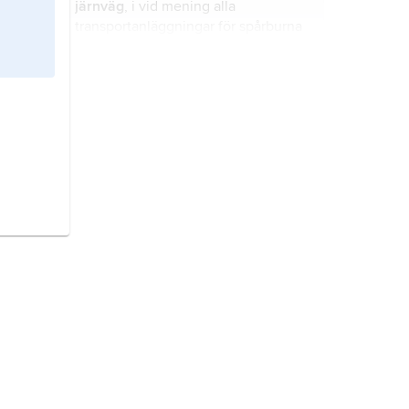
järnväg
, i vid mening alla
befintliga järnvägstunnlar) och
transportanläggningar för spårburna
Verona i Italien.
fordon som framförs maskinellt.