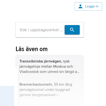
Logga in
Läs även om
Transsibiriska järnvägen,
rysk
järnvägslinje mellan Moskva och
Vladivostok som utmed sin längd av
cirka 9 300 km passerar sju
tidszoner.
Brennerbastunneln,
55 km lång
järnvägstunnel under byggnad
genom bergsmassivet i
Brennerpasset mellan Innsbruck i
Österrike (där den knyts ihop med