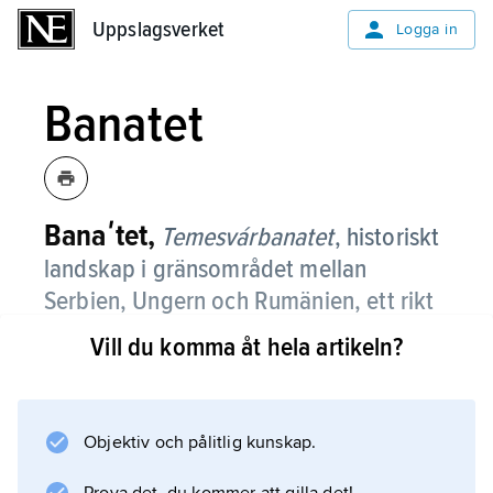
Uppslagsverket
Uppslagsverket
Logga in
Banatet
Banaʹtet,
Temesvárbanatet
,
historiskt
landskap i gränsområdet mellan
Serbien, Ungern och Rumänien, ett rikt
jordbruksland med tidigt utnyttjade
Vill du komma åt hela artikeln?
tillgångar av kol och järnmalm, beläget
mellan Tisza, Donau och Mureşul.
Objektiv och pålitlig kunskap.
Som gränsland mellan Ungern och Osmanska
riket var Banatet ständigt utsatt för härjningar.