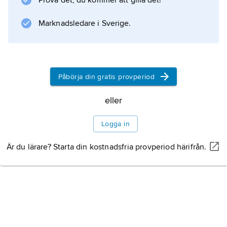
Prova det, du kommer att gilla det!
Marknadsledare i Sverige.
Påbörja din gratis provperiod
eller
Logga in
Är du lärare? Starta din kostnadsfria provperiod härifrån.