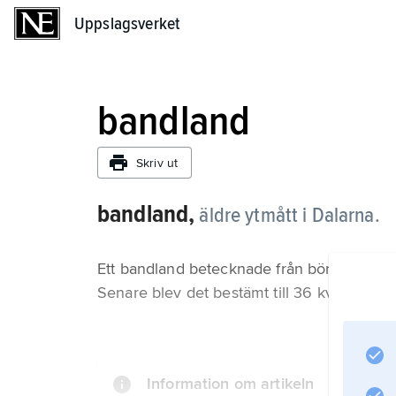
Uppslagsverket
Uppslagsverket
bandland
Skriv ut
bandland,
äldre ytmått i Dalarna.
Ett bandland betecknade från början ett j
Senare blev det bestämt till 36 kvadratalnar
Information om artikeln