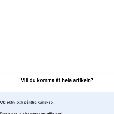
ordområde som gav en sädeskärve (ett band) i skörd.
Vill du komma åt hela artikeln?
 = 0,13 ar; 10 bandland = 1 snesland.
Objektiv och pålitlig kunskap.