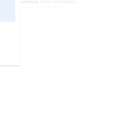
markland,
enhet vid medeltida
taxering av jordegendom i
mälarlandskapen och delar av
Gästrikland och Dalarna.
ess
,
äss
, spelkort med endast ett
svittecken.
kolaträd,
synonym abata-kola, Cola
nitida
, art i familjen
malvaväxter
.
abakus
, ursprungligen benämning
på ett enkelt men effektivt
räkneinstrument, bestående av ett
plant underlag (
räknebräde,
räknebord, räkneduk
) med parallella
sedel
,
banksedel
, pappersmynt,
värdefält
eller
värdelinjer,
längs vilka
betalningsmedel; ursprungligen en
räknepjäser
kan placeras eller
skuldförbindelse som kunde inlösas
flyttas.
mot mynt.