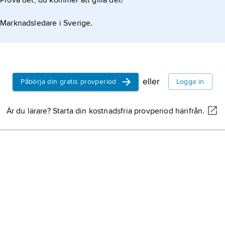
Prova det, du kommer att gilla det!
Marknadsledare i Sverige.
eller
Påbörja din gratis provperiod
Logga in
Är du lärare? Starta din kostnadsfria provperiod härifrån.