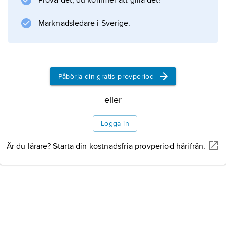
Prova det, du kommer att gilla det!
Marknadsledare i Sverige.
Påbörja din gratis provperiod
eller
Logga in
Är du lärare? Starta din kostnadsfria provperiod härifrån.