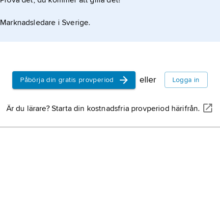
Prova det, du kommer att gilla det!
Marknadsledare i Sverige.
eller
Påbörja din gratis provperiod
Logga in
Är du lärare? Starta din kostnadsfria provperiod härifrån.