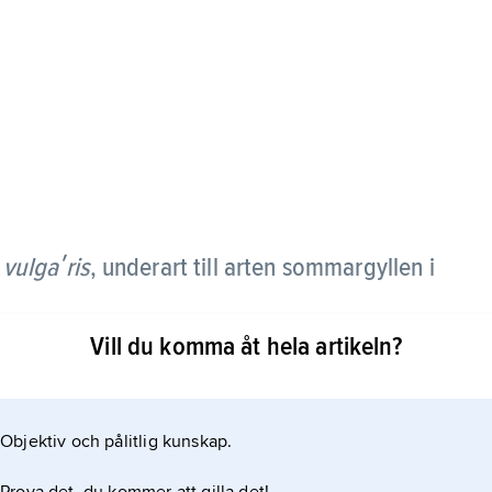
.
vulgaʹris
,
underart till arten sommargyllen i
Vill du komma åt hela artikeln?
en ogrenad i motsats till huvudarten sommargyllen.
frukter finns också. Blomningen sker på
a.
Objektiv och pålitlig kunskap.