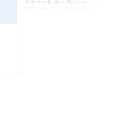
i familjen nejlikväxter. Det är en
flerårig, 30–60 cm hög ört med
grenig jordstam, vars övre ände bär
en eller flera bladrosetter med
fjällbjörk,
Betula pubescens
ssp.
tunglika blad.
czerepanovii
, underart inom
växtarten glasbjörk, ibland uppfattad
som en egen art (
B. tortuosa
).
fjädergräs,
Stipa
, släkte gräs med
cirka 150 fleråriga arter i tropiska och
tempererade, oftast torra trakter.
kambrium
, geologisk period, ca
542–488 miljoner år före nutid, även
namn på det geologiska system
(lagerföljd) som bildades under den
kambriska perioden.
Nordamerika,
världsdel omfattande
norra delen av dubbelkontinenten
Amerika.