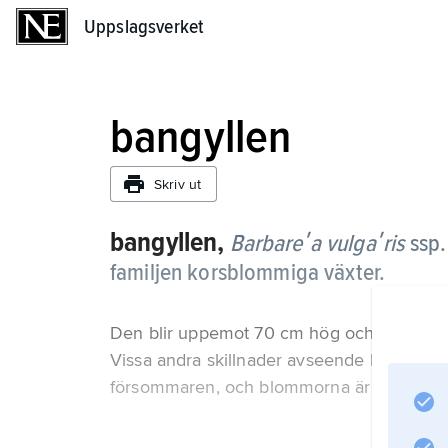
Uppslagsverket
Uppslagsverket
bangyllen
Skriv ut
bangyllen,
Barbareʹa vulgaʹris
ssp
familjen korsblommiga växter.
Den blir uppemot 70 cm hög och är vanlig
Vissa andra skillnader avseende blad och 
försommaren, och blommorna är gyllengul