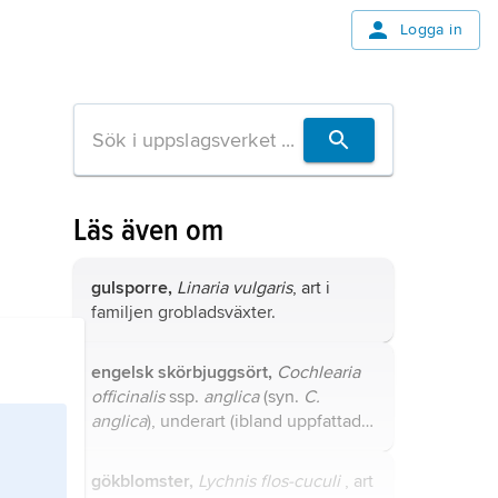
Logga in
Läs även om
gulsporre,
Linaria vulgaris
, art i
familjen grobladsväxter.
engelsk skörbjuggsört,
Cochlearia
officinalis
ssp.
anglica
(syn.
C.
anglica
), underart (ibland uppfattad
som art) i familjen korsblommiga
växter.
gökblomster,
Lychnis flos-cuculi
, art