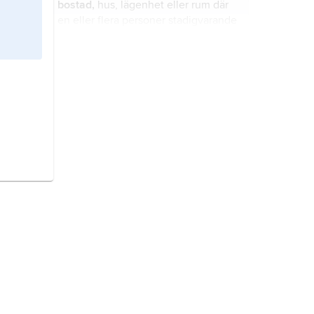
bostad,
hus, lägenhet eller rum där
en eller flera personer stadigvarande
bor.
Norrköping,
kommun och tätort
(stad) i Östergötland (Östergötlands
län).
järnväg
, i vid mening alla
transportanläggningar för spårburna
fordon som framförs maskinellt.
bad,
nedsänkning av kroppen i
vatten eller annat medium.
Helsingborg,
kommun och tätort i
Skåne (Skåne län).