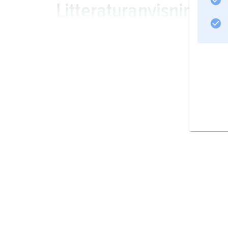
Litteraturanvisning
Information om artikeln