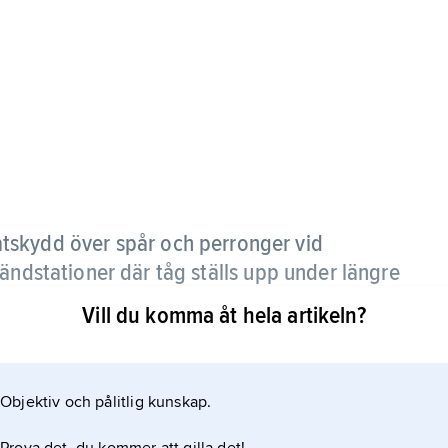
tskydd över spår och perronger vid
ändstationer där tåg ställs upp under längre
Vill du komma åt hela artikeln?
hade trätak; senare blev den höga, delvis
0-talet typisk byggnadsform. Från början av 1900-
Objektiv och pålitlig kunskap.
re skärmtak enbart över perrongerna.