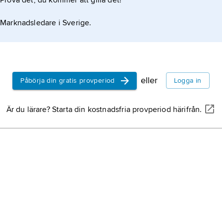
Prova det, du kommer att gilla det!
Marknadsledare i Sverige.
eller
Påbörja din gratis provperiod
Logga in
Är du lärare? Starta din kostnadsfria provperiod härifrån.