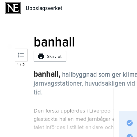
Uppslagsverket
Uppslagsverket
banhall
Skriv ut
1
/
2
banhall,
hallbyggnad som ger klima
järnvägsstationer, huvudsakligen vid 
tid.
Den första uppfördes i Liverpool 1830 och 
glastäckta hallen med järnbågar en för 180
talet infördes i stället enklare och billiga