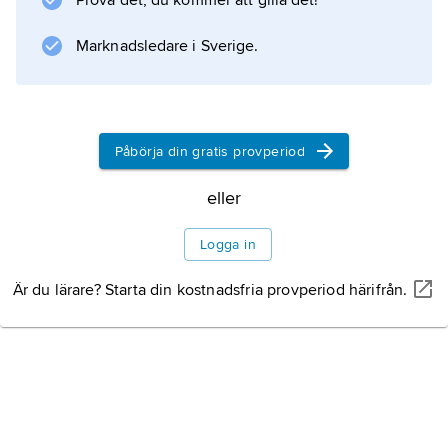
Prova det, du kommer att gilla det!
Information om artikeln
Marknadsledare i Sverige.
Påbörja din gratis provperiod
eller
Logga in
Är du lärare? Starta din kostnadsfria provperiod härifrån.