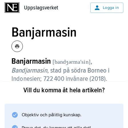
Uppslagsverket
Uppslagsverket
Logga in
Banjarmasin
Banjarmasin
,
[bandʒərmaʹsin]
Bandjarmasin
,
stad på södra Borneo i
Indonesien; 722 400 invånare (2018).
Vill du komma åt hela artikeln?
Banjarmasin är beläget mellan floderna Barito
och Martapura.
Objektiv och pålitlig kunskap.