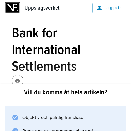
Uppslagsverket
Uppslagsverket
Logga in
Bank for
International
Settlements
Vill du komma åt hela artikeln?
Bank for International
Settlements
,
BIS
,
[intənæʹʃnəl]
Internationella regleringsbanken
,
Objektiv och pålitlig kunskap.
centralbankernas bank
,
Basel,