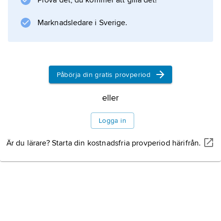
Prova det, du kommer att gilla det!
Turbinen används vid mindre effekter (upp till
100 kW) och vid fallhöjder på ca 2–10 m,
Marknadsledare i Sverige.
undantagsvis högre, samt vattenflöden upp till
ca 5 m
3
/s. Komponenterna är huvudsakligen av plåt
Påbörja din gratis provperiod
och är därför jämförelsevis enkla och billiga
eller
att tillverka.
Logga in
Är du lärare? Starta din kostnadsfria provperiod härifrån.
Information om artikeln