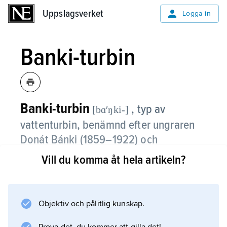
Uppslagsverket
Uppslagsverket
Logga in
Banki-turbin
Banki-turbin
, typ av
[bɑʹŋki-]
vattenturbin, benämnd efter ungraren
Donát Bánki (1859–1922) och
kännetecknad av att vattnet passerar
Vill du komma åt hela artikeln?
från ett munstycke tvärs igenom den
trumformiga turbinrotorn
(”tvärströmsturbin”) och således
Objektiv och pålitlig kunskap.
passerar rotorns skovlar två gånger.