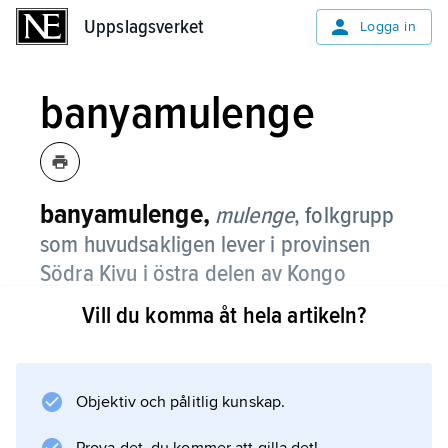
Uppslagsverket
Uppslagsverket
Logga in
banyamulenge
banyamulenge,
mulenge
,
folkgrupp
som huvudsakligen lever i provinsen
Södra Kivu i östra delen av Kongo
(Kinshasa) och är en undergrupp av det
Vill du komma åt hela artikeln?
rwandatalande tutsifolket.
Deras antal uppskattas till 400 000, men vissa
bedömare menar att detta är en överdriven
Objektiv och pålitlig kunskap.
siffra och anger i stället 80 000 som ett