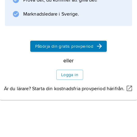
Prova det, du kommer att gilla det!
realistiskt antal. De är sedan 1950-talet
hängivet kristna.
Marknadsledare i Sverige.
Information om artikeln
Påbörja din gratis provperiod
eller
Logga in
Är du lärare? Starta din kostnadsfria provperiod härifrån.