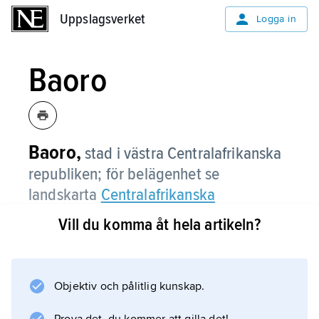
Uppslagsverket
Uppslagsverket
Logga in
Baoro
Baoro,
stad i västra Centralafrikanska
republiken; för belägenhet se
landskarta
Centralafrikanska
republiken
.
Vill du komma åt hela artikeln?
Objektiv och pålitlig kunskap.
Information om artikeln