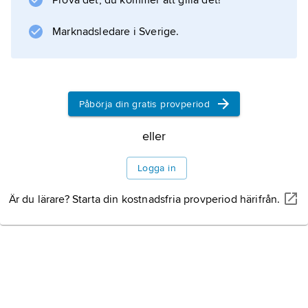
Prova det, du kommer att gilla det!
Marknadsledare i Sverige.
Påbörja din gratis provperiod
eller
Logga in
Är du lärare? Starta din kostnadsfria provperiod härifrån.