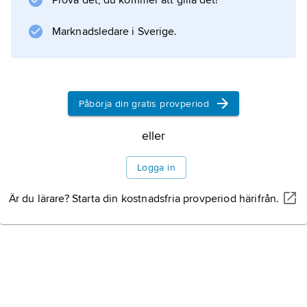
Prova det, du kommer att gilla det!
Marknadsledare i Sverige.
Påbörja din gratis provperiod
eller
Logga in
Är du lärare? Starta din kostnadsfria provperiod härifrån.