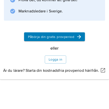
Prova det, du kommer att gilla det!
Servicenäringarna står för större delen av
sysselsättningen och är starkt beroende av
Marknadsledare i Sverige.
Information om artikeln
Påbörja din gratis provperiod
eller
Logga in
Är du lärare? Starta din kostnadsfria provperiod härifrån.