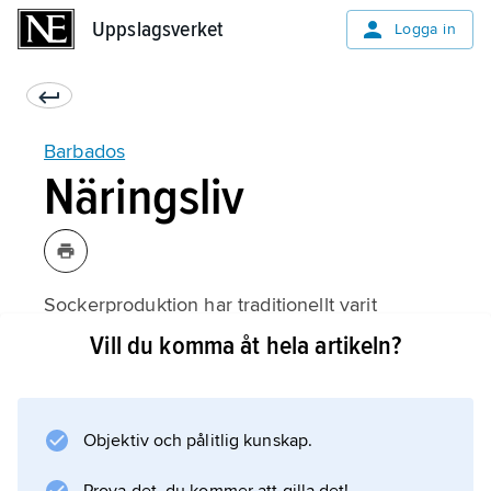
Uppslagsverket
Uppslagsverket
Logga in
Barbados
Näringsliv
Sockerproduktion har traditionellt varit
stommen i öns ekonomi, och halva ytan är
Vill du komma åt hela artikeln?
täckt av sockerplantager. Under 1960-talet
ersattes emellertid sockret av turismen som
främsta inkomstkälla. Turistanläggningarna,
Objektiv och pålitlig kunskap.
som rest stora markanspråk, har också fått
sockerodlingen att successivt gå tillbaka.