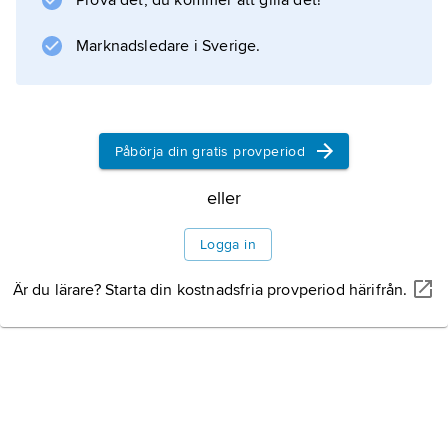
Prova det, du kommer att gilla det!
Ordet är ursprungligen en sorts härmning av
Marknadsledare i Sverige.
ett för grekerna obegripligt språk, ett ”babbel”.
Påbörja din gratis provperiod
Information om artikeln
eller
Logga in
Är du lärare? Starta din kostnadsfria provperiod härifrån.