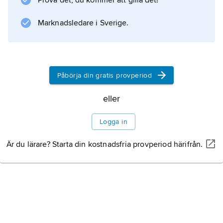
Prova det, du kommer att gilla det!
Marknadsledare i Sverige.
Information om artikeln
Påbörja din gratis provperiod
eller
Logga in
Är du lärare? Starta din kostnadsfria provperiod härifrån.