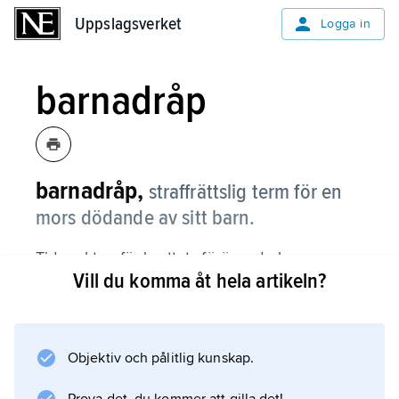
Uppslagsverket
Uppslagsverket
Logga in
barnadråp
barnadråp,
straffrättslig term för en
mors dödande av sitt barn.
Tidpunkten för brottets förövande kan vara
Vill du komma åt hela artikeln?
såväl vid barnets födelse som vid en senare
tidpunkt. I det senare fallet måste handlingen
förövas på grund av att modern befinner sig i
upprivet tillstånd eller svårt trångmål som
Objektiv och pålitlig kunskap.
orsakats av förlossningen.