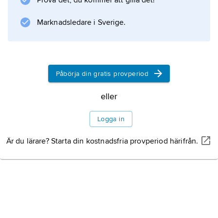
Prova det, du kommer att gilla det!
Marknadsledare i Sverige.
Påbörja din gratis provperiod
eller
Logga in
Är du lärare? Starta din kostnadsfria provperiod härifrån.