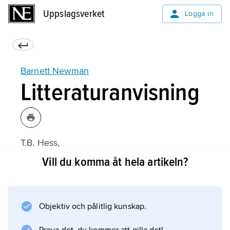
Uppslagsverket
Uppslagsverket
Logga in
Barnett Newman
Litteraturanvisning
T.B. Hess,
Barnett Newman
Vill du komma åt hela artikeln?
(engelska, 1969);
Objektiv och pålitlig kunskap.
Information om artikeln