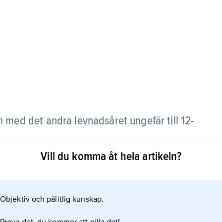
h med det andra levnadsåret ungefär till 12-
Vill du komma åt hela artikeln?
nom storleken, likväl är de ett begrepp för sig och
Objektiv och pålitlig kunskap.
ktiska och rymliga och får inte hindra barnets
 fria från detaljer som kan främja ett lyxbegär”,