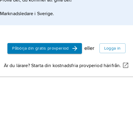
Prova det, du kommer att gilla det!
Marknadsledare i Sverige.
eller
Påbörja din gratis provperiod
Logga in
Är du lärare? Starta din kostnadsfria provperiod härifrån.