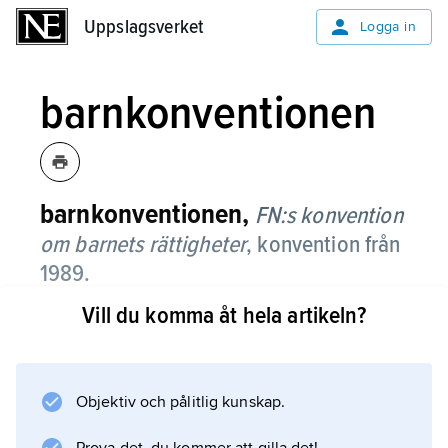
Uppslagsverket
Uppslagsverket
Logga in
barnkonventionen
barnkonventionen,
FN:s konvention
om barnets rättigheter
,
konvention från
1989.
Vill du komma åt hela artikeln?
I konventionen anges ett antal rättigheter för
barn, och de stater som ansluter sig till
konventionen förbinder sig att respektera
dessa. Den grundläggande artikel 3 stadgar
Objektiv och pålitlig kunskap.
att varje åtgärd som rör barn, antingen den