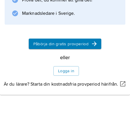
Prova det, du kommer att gilla det!
vidtas av offentliga eller privata
välfärdsinstitutioner, domstolar, administrativa
Marknadsledare i Sverige.
myndigheter eller lagstiftande organ, ska
dikteras av hänsyn
Påbörja din gratis provperiod
Information om artikeln
eller
Logga in
Är du lärare? Starta din kostnadsfria provperiod härifrån.