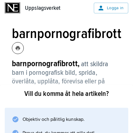
Uppslagsverket
Uppslagsverket
Logga in
barnpornografibrott
barnpornografibrott,
att skildra
barn i pornografisk bild, sprida,
överlåta, upplåta, förevisa eller på
annat sätt göra bilden tillgänglig för
Vill du komma åt hela artikeln?
någon annan, förvärva eller bjuda ut
sådan bild av barn eller att förmedla
kontakt mellan köpare och säljare.
Objektiv och pålitlig kunskap.
Brottet, som regleras i brottsbalken, begås