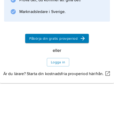
Prova det, du kommer att gilla det!
Marknadsledare i Sverige.
Information om artikeln
Påbörja din gratis provperiod
eller
Logga in
Är du lärare? Starta din kostnadsfria provperiod härifrån.