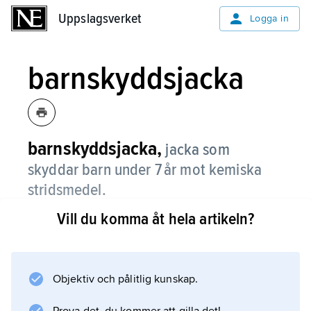
Uppslagsverket
Uppslagsverket
Logga in
barnskyddsjacka
barnskyddsjacka,
jacka som
skyddar barn under 7 år mot kemiska
stridsmedel.
Vill du komma åt hela artikeln?
Den täcker huvud och överkropp och är
försedd med batteridriven fläkt och filter för
luftrening. Se även
andningsskydd för beredskap
Objektiv och pålitlig kunskap.
.