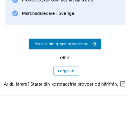
Prova det, du kommer att gilla det!
känd för sin glasindustri och tillverkning av
husgeråd.
Marknadsledare i Sverige.
Information om artikeln
Påbörja din gratis provperiod
eller
Logga in
Är du lärare? Starta din kostnadsfria provperiod härifrån.