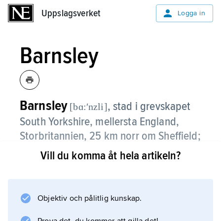
Uppslagsverket
Uppslagsverket
Logga in
Barnsley
Barnsley
,
stad i grevskapet
[bɑ:ʹnzli]
South Yorkshire, mellersta England,
Storbritannien, 25 km norr om Sheffield;
96 900 invånare (2021).
Vill du komma åt hela artikeln?
Barnsley, som ligger i ett kolgruvedistrikt, var
tidigare en utpräglad gruvstad men har
numera ett mångsidigare näringsliv med en
Objektiv och pålitlig kunskap.
viss dominans av tjänsteföretag. Staden är