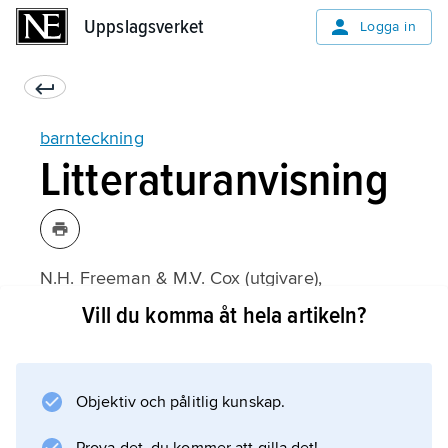
Uppslagsverket
Uppslagsverket
Logga in
barnteckning
Litteraturanvisning
N.H. Freeman & M.V. Cox (utgivare),
Visual order: The Nature and Development of
Vill du komma åt hela artikeln?
Pictorial Representation
(1985);
Objektiv och pålitlig kunskap.