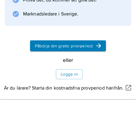
Prova det, du kommer att gilla det!
Information om artikeln
Marknadsledare i Sverige.
Påbörja din gratis provperiod
eller
Logga in
Är du lärare? Starta din kostnadsfria provperiod härifrån.