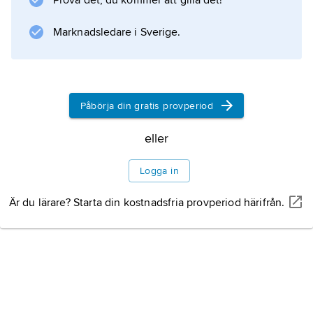
Prova det, du kommer att gilla det!
Marknadsledare i Sverige.
Information om artikeln
Påbörja din gratis provperiod
eller
Logga in
Är du lärare? Starta din kostnadsfria provperiod härifrån.