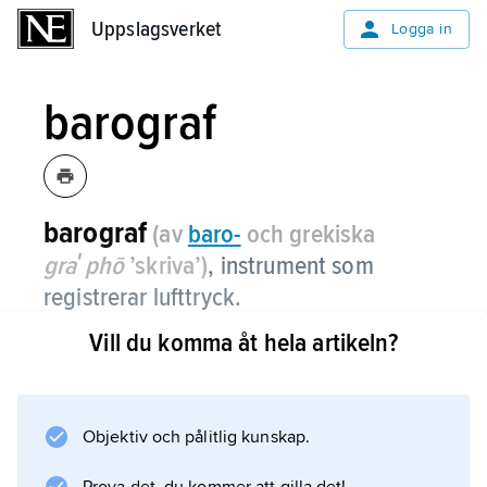
Uppslagsverket
Uppslagsverket
Logga in
barograf
barograf
(av
baro-
och grekiska
graʹphō
’skriva’)
,
instrument som
registrerar lufttryck.
Vill du komma åt hela artikeln?
Instrumentets känselorgan utgörs vanligtvis av
en bälg av aneroiddosor. Se även
aneroidbarometer
.
Objektiv och pålitlig kunskap.