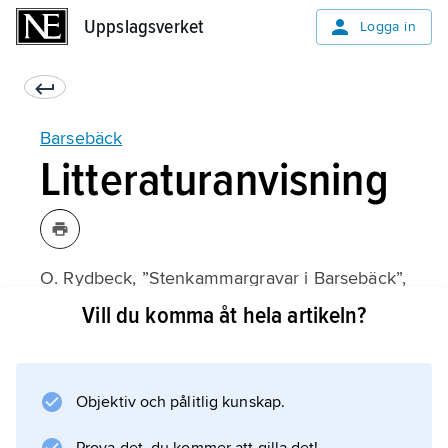
Uppslagsverket
Uppslagsverket
Logga in
Barsebäck
Litteraturanvisning
O. Rydbeck, ”Stenkammargravar i Barsebäck”,
Arkeologiska studier
Vill du komma åt hela artikeln?
(1932).
Objektiv och pålitlig kunskap.
Information om artikeln