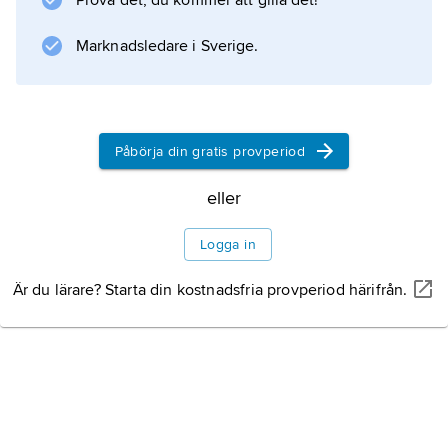
Prova det, du kommer att gilla det!
Marknadsledare i Sverige.
Påbörja din gratis provperiod
eller
Logga in
Är du lärare? Starta din kostnadsfria provperiod härifrån.