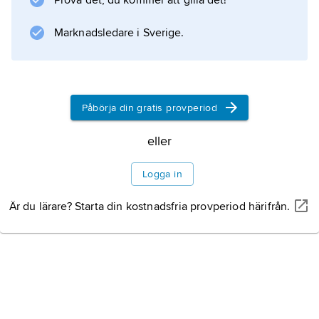
Prova det, du kommer att gilla det!
för
postglossatorerna
Marknadsledare i Sverige.
, konsiliatorerna, efter de utlåtanden,
consilia
, som avgavs i rättstvister. Han påverkade i
hög grad den rättsliga utvecklingen i Europa.
Påbörja din gratis provperiod
eller
Information om artikeln
Logga in
Är du lärare? Starta din kostnadsfria provperiod härifrån.