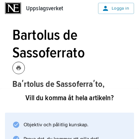
Uppslagsverket
Uppslagsverket
Logga in
Bartolus de
Sassoferrato
Baʹrtolus de Sassoferraʹto,
Bartolo da Sassoferrato
,
född 1313 eller
Vill du komma åt hela artikeln?
1314, död 1357, italiensk jurist.
Bartolus de Sassoferrato undervisade i Pisa
och Perugia. I likhet med Baldus de Ubaldis
Objektiv och pålitlig kunskap.
räknas han som en av de främsta företrädarna