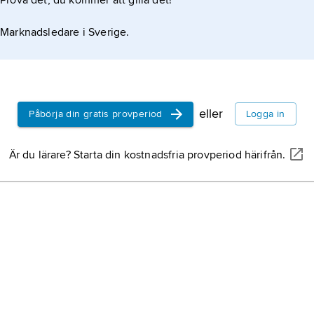
Prova det, du kommer att gilla det!
Marknadsledare i Sverige.
eller
Påbörja din gratis provperiod
Logga in
Är du lärare? Starta din kostnadsfria provperiod härifrån.