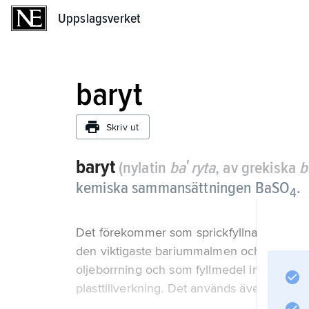
Uppslagsverket
Uppslagsverket
baryt
Skriv ut
baryt
(nylatin
baʹryta
, av grekiska
b
kemiska sammansättningen BaSO
.
4
Det förekommer som sprickfyllnader i jords
den viktigaste bariummalmen och används s
oljeborrning och som fyllmedel inom den ke
plasttillverkning. Det används även som k