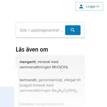
Logga in
Läs även om
manganit
, mineral med
sammansättningen MnO(OH).
bertrandit
, genomskinligt, ofärgat till
ljusgult mineral med
sammansättningen Be
Si
O
(OH)
.
4
2
7
2
klinoklor,
bergartsbildande,