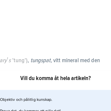
aryʹs
’tung’)
,
tungspat
,
vitt mineral med den
Vill du komma åt hela artikeln?
korpan bl.a. i malmförande gångar. Baryt bildar
om tyngande tillsats i spolmedier vid gas- och
ramiska industrin liksom vid färg-, pappers- och
Objektiv och pålitlig kunskap.
ontrastmedel vid röntgenundersökningar.