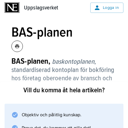
Uppslagsverket
Uppslagsverket
Logga in
BAS-planen
BAS-planen,
baskontoplanen
,
standardiserad kontoplan för bokföring
hos företag oberoende av bransch och
storlek.
Vill du komma åt hela artikeln?
Den ursprungliga versionen kom ut 1976.
Objektiv och pålitlig kunskap.