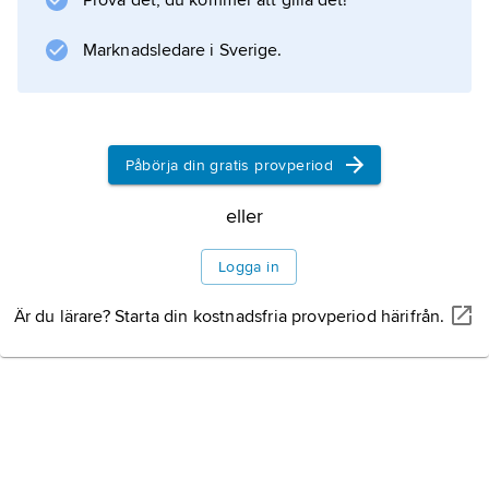
Prova det, du kommer att gilla det!
Information om artikeln
Marknadsledare i Sverige.
Påbörja din gratis provperiod
eller
Logga in
Är du lärare? Starta din kostnadsfria provperiod härifrån.