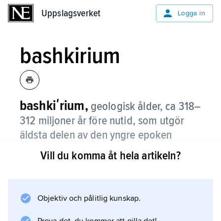
Uppslagsverket
Uppslagsverket
Logga in
bashkirium
bashkiʹrium,
geologisk ålder, ca 318–
312 miljoner år före nutid, som utgör
äldsta delen av den yngre epoken
(pennsylvanian) av perioden karbon.
Vill du komma åt hela artikeln?
Även namn på den lagerföljd (etage) som då
bildades. Se
karbon
Objektiv och pålitlig kunskap.
; jämför