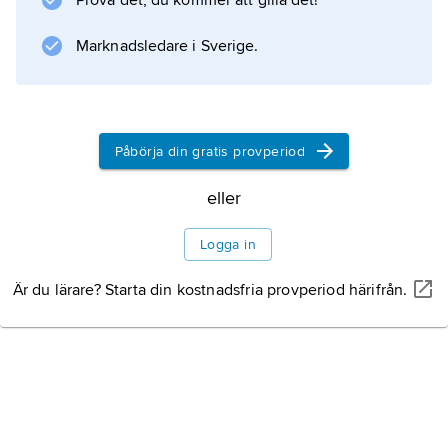
Prova det, du kommer att gilla det!
geologisk tidsskala
Marknadsledare i Sverige.
Information om artikeln
Påbörja din gratis provperiod
eller
Logga in
Är du lärare? Starta din kostnadsfria provperiod härifrån.