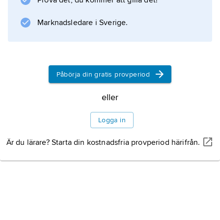
Prova det, du kommer att gilla det!
Marknadsledare i Sverige.
Information om artikeln
Påbörja din gratis provperiod
eller
Logga in
Är du lärare? Starta din kostnadsfria provperiod härifrån.