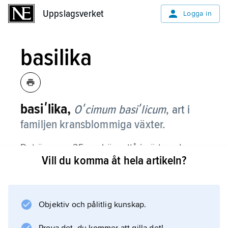
Uppslagsverket
Uppslagsverket
Logga in
basilika
basiʹlika,
Oʹcimum basiʹlicum
,
art i
familjen kransblommiga växter.
Det är en ca 25 cm hög, ettårig ört med
Vill du komma åt hela artikeln?
mycket små, rödvita blommor i kransar i
bladvecken; blomningen inträffar under
senare delen av sommaren. Bladen är stora
och ljusgröna.
Objektiv och pålitlig kunskap.