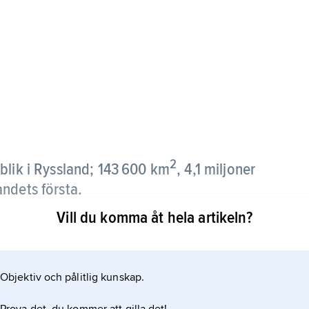
2
blik i Ryssland; 143 600 km
, 4,1 miljoner
ndets första.
Vill du komma åt hela artikeln?
e del (högsta topp är Jamantau, 1 640 m ö.h.) och
at kontinentalt.
Objektiv och pålitlig kunskap.