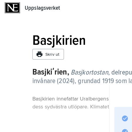
Uppslagsverket
Uppslagsverket
Basjkirien
Skriv ut
Basjkiʹrien,
Basjkortostan
,
delrepu
invånare (2024), grundad 1919 som la
Basjkirien innefattar Uralbergens sydligast
dess sydvästra utlöpare. Klimatet är utprägl