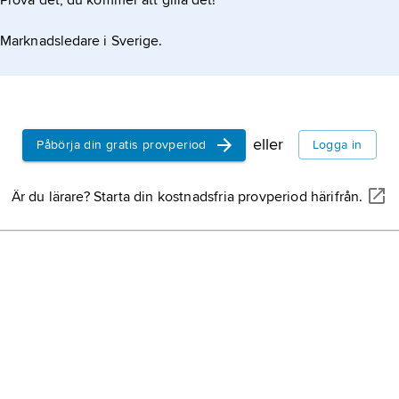
Prova det, du kommer att gilla det!
Marknadsledare i Sverige.
eller
Påbörja din gratis provperiod
Logga in
Är du lärare? Starta din kostnadsfria provperiod härifrån.