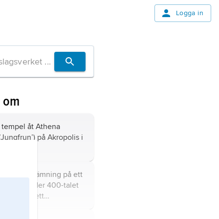
Logga in
n om
, tempel åt Athena
’Jungfrun’) på Akropolis i
apitäl,
benämning på ett
täl som under 400-talet
klades som ett
till de doriska och
tälen i grekisk arkitektur.