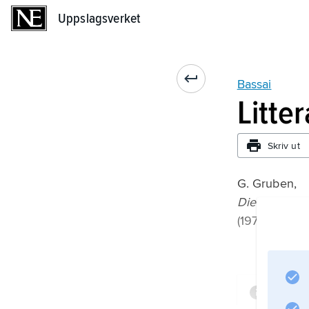
Uppslagsverket
Uppslagsverket
Bassai
Litte
Skriv ut
G. Gruben,
Die Tempel 
(1976).
Infor