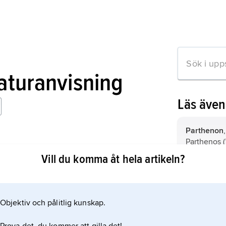
raturanvisning
Läs äve
Parthenon
Parthenos (
der Griechen
Athen.
Vill du komma åt hela artikeln?
korintiskt k
kolonnkapi
f.Kr. utvec
Objektiv och pålitlig kunskap.
mation om artikeln
komplement 
joniska kapi