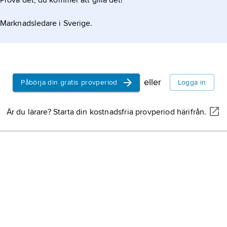
Prova det, du kommer att gilla det!
Didyma,
Ap
berömt orak
Marknadsledare i Sverige.
Mindre Asie
söder om s
denna geno
grekisk ark
hamnen Pan
som grekern
statyer.
antiken.
eller
Påbörja din gratis provperiod
Logga in
Akropolis
,
Är du lärare? Starta din kostnadsfria provperiod härifrån.
skyddsborg
Delfi
, stad
Grekland; 
Apollonhel
romersk ark
antikens R
riket.