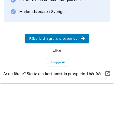
Prova det, du kommer att gilla det!
Marknadsledare i Sverige.
Påbörja din gratis provperiod
eller
Logga in
Är du lärare? Starta din kostnadsfria provperiod härifrån.