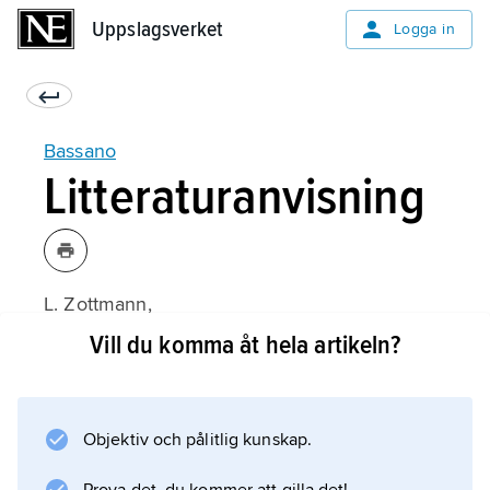
Uppslagsverket
Uppslagsverket
Logga in
Bassano
Litteraturanvisning
L. Zottmann,
Zur Kunst der Bassani
Vill du komma åt hela artikeln?
(1908).
Objektiv och pålitlig kunskap.
Information om artikeln