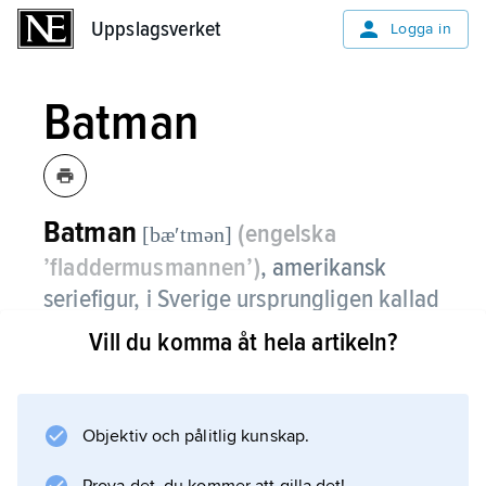
Uppslagsverket
Uppslagsverket
Logga in
Batman
Batman
(engelska
[bæʹtmən]
’fladdermusmannen’)
,
amerikansk
seriefigur, i Sverige ursprungligen kallad
Läderlappen
.
Vill du komma åt hela artikeln?
Batman skapades 1939 av Bob Kane (1916–
98) och Bill Finger (1914–74) för serietidningen
Detective Comics och är vid sidan av
Objektiv och pålitlig kunskap.
Stålmannen de tecknade seriernas mest