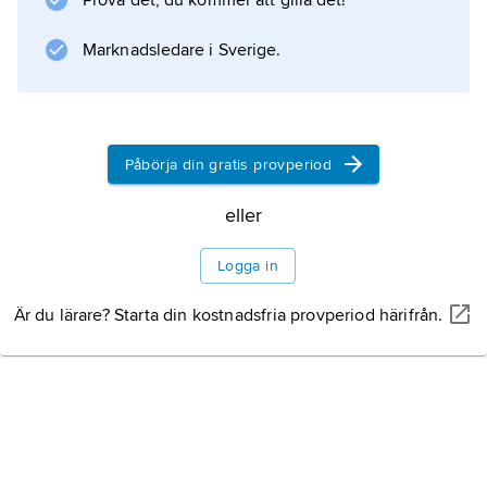
Prova det, du kommer att gilla det!
hos den mänskliga kroppen enligt strängt
geometriska spelregler, inspirerade av Gordon
Marknadsledare i Sverige.
Information om artikeln
Påbörja din gratis provperiod
eller
Logga in
Är du lärare? Starta din kostnadsfria provperiod härifrån.