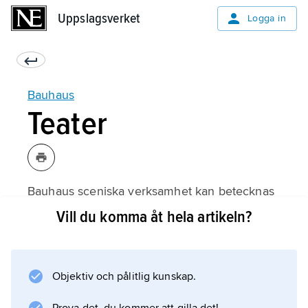
Uppslagsverket
Uppslagsverket
Logga in
Bauhaus
Teater
Bauhaus sceniska verksamhet kan betecknas
som grundforskning kring vissa teatrala
Vill du komma åt hela artikeln?
koders strukturer och funktioner. Under
ledning av Oskar Schlemmer, som förestod
Bauhaus sceniska verkstad, strävade man
Objektiv och pålitlig kunskap.
efter att uppnå ett slags totalteater. För det
första arbetade man med uttrycksformerna