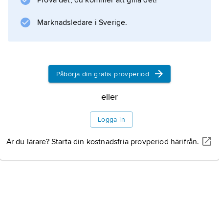
Prova det, du kommer att gilla det!
Marknadsledare i Sverige.
Påbörja din gratis provperiod
eller
Logga in
Är du lärare? Starta din kostnadsfria provperiod härifrån.