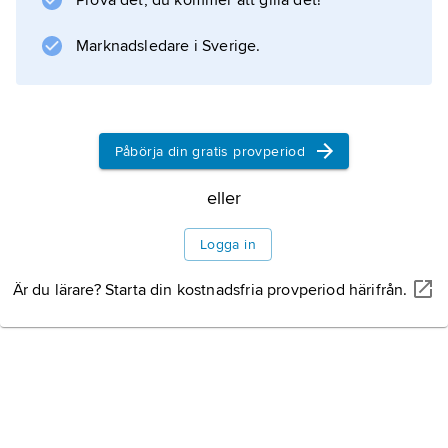
Prova det, du kommer att gilla det!
Marknadsledare i Sverige.
Påbörja din gratis provperiod
eller
Logga in
Är du lärare? Starta din kostnadsfria provperiod härifrån.