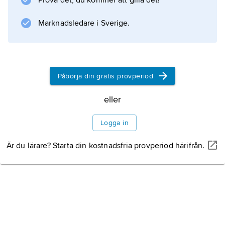
Prova det, du kommer att gilla det!
Marknadsledare i Sverige.
Påbörja din gratis provperiod
eller
Logga in
Är du lärare? Starta din kostnadsfria provperiod härifrån.