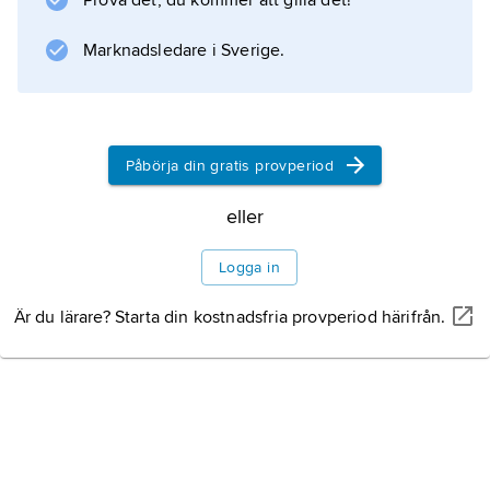
Prova det, du kommer att gilla det!
Information om artikeln
Marknadsledare i Sverige.
Påbörja din gratis provperiod
eller
Logga in
Är du lärare? Starta din kostnadsfria provperiod härifrån.