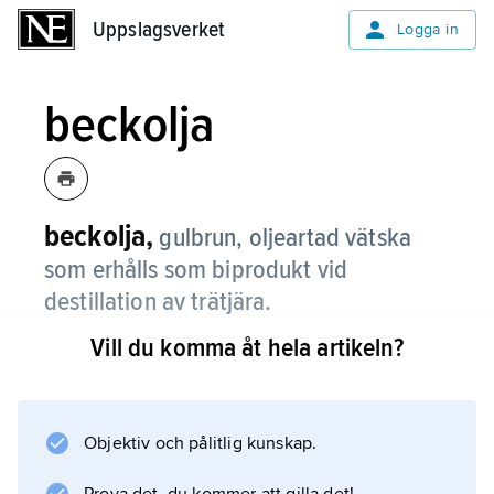
Uppslagsverket
Uppslagsverket
Logga in
beckolja
beckolja,
gulbrun, oljeartad vätska
som erhålls som biprodukt vid
destillation av trätjära.
Vill du komma åt hela artikeln?
Beckolja används som medel mot myggor.
Den användes förr mot vissa hudsjukdomar,
särskilt hos djur.
Objektiv och pålitlig kunskap.