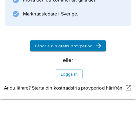
Prova det, du kommer att gilla det!
Marknadsledare i Sverige.
Information om artikeln
Påbörja din gratis provperiod
eller
Logga in
Är du lärare? Starta din kostnadsfria provperiod härifrån.