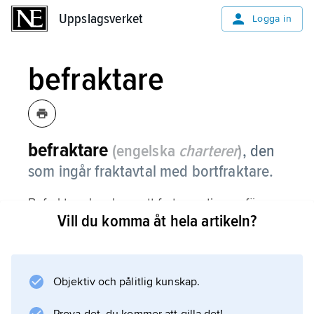
Uppslagsverket
Uppslagsverket
Logga in
befraktare
befraktare
(engelska
charterer
)
,
den
som ingår fraktavtal med bortfraktare.
Befraktare kan hyra ett fartyg antingen för en
Vill du komma åt hela artikeln?
resa eller under en viss tidsperiod. Han tar
därvid på sig vissa skyldigheter mot
bortfraktaren. Befraktarens främsta
skyldigheter är att tillhandahålla gods och
Objektiv och pålitlig kunskap.
betala frakt/hyra för fartyget.