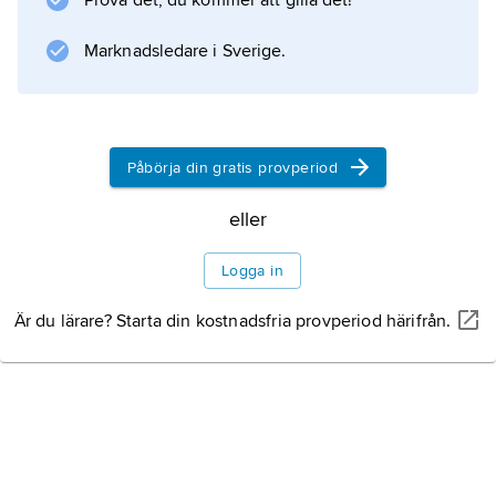
Prova det, du kommer att gilla det!
Marknadsledare i Sverige.
Information om artikeln
Påbörja din gratis provperiod
eller
Logga in
Är du lärare? Starta din kostnadsfria provperiod härifrån.