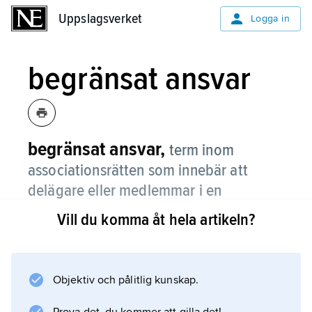
Uppslagsverket
Uppslagsverket
Logga in
begränsat ansvar
begränsat ansvar,
term inom
associationsrätten som innebär att
delägare eller medlemmar i en
association är fria från personligt ansvar
Vill du komma åt hela artikeln?
för dennas skulder i t.ex. aktiebolag,
kommanditbolag (för
kommanditdelägare), ekonomiska
Objektiv och pålitlig kunskap.
föreningar och ideella föreningar.