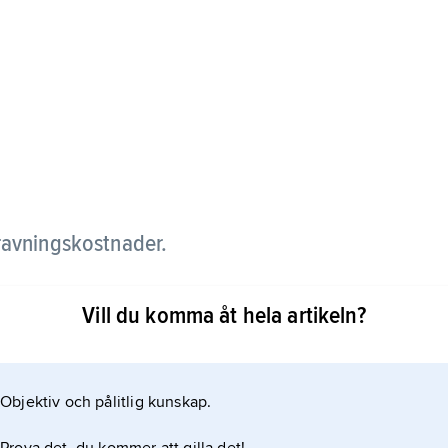
ravningskostnader.
80) utgår begravningshjälp om försäkrad avlidit till
Vill du komma åt hela artikeln?
genom kollektivavtal berättigade till
lgångar till begravningskostnader är, enligt
ill ekonomisk hjälp av socialnämnden, om medel inte
Objektiv och pålitlig kunskap.