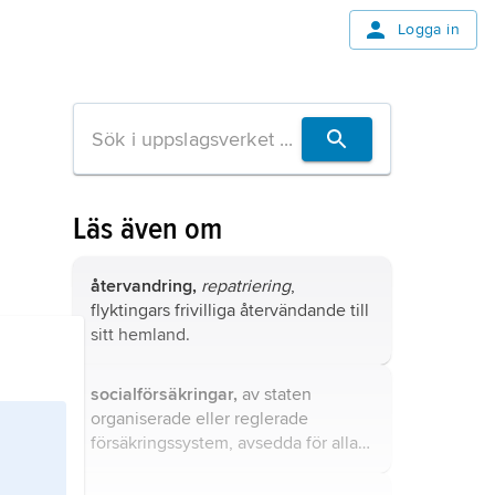
Logga in
Läs även om
återvandring,
repatriering
,
flyktingars frivilliga återvändande till
sitt hemland.
socialförsäkringar,
av staten
organiserade eller reglerade
försäkringssystem, avsedda för alla
eller större grupper av landets
invånare.