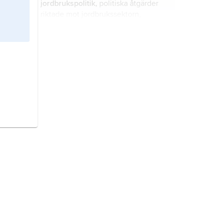
jordbrukspolitik,
politiska åtgärder
riktade mot jordbrukssektorn,
ursprungligen i syfte att påverka
prisbildningen på
jordbruksprodukter.
adoption,
att uppta en person som
sitt eget barn.
Singapore
, stat i sydöstra Asien.
kommun,
territoriellt avgränsat
område och administrativ enhet för
lokal självstyrelse.
Kosovo
, albanska
Kosova
, land på
Balkanhalvön.
Tadzjikistan
, stat i Centralasien.