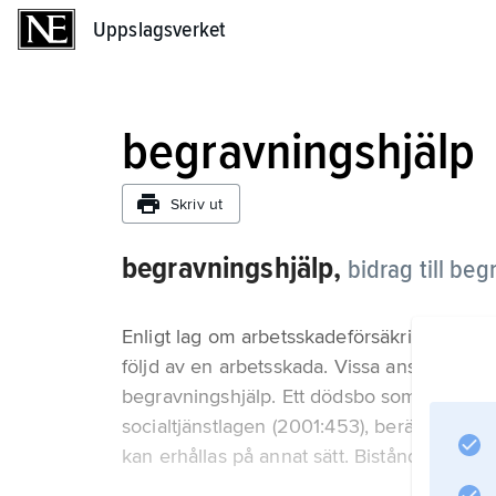
Uppslagsverket
Uppslagsverket
begravningshjälp
Skriv ut
begravningshjälp,
bidrag till beg
Enligt lag om arbetsskadeförsäkring (1976:3
följd av en arbetsskada. Vissa anställda är 
begravningshjälp. Ett dödsbo som saknar til
socialtjänstlagen (2001:453), berättigat t
kan erhållas på annat sätt. Biståndet skall