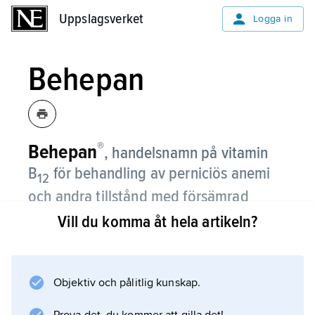
Uppslagsverket
Uppslagsverket
Logga in
Behepan
®
Behepan
,
handelsnamn på vitamin
B
för behandling av perniciös anemi
12
och andra tillstånd med försämrad
upptagning av vitamin B
.
Vill du komma åt hela artikeln?
12
Objektiv och pålitlig kunskap.
Information om artikeln