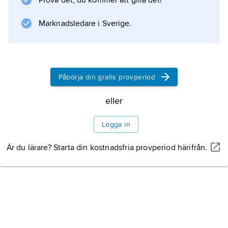
Prova det, du kommer att gilla det!
Marknadsledare i Sverige.
Påbörja din gratis provperiod
eller
Logga in
Är du lärare? Starta din kostnadsfria provperiod härifrån.