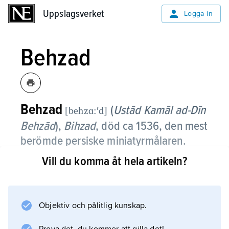
Uppslagsverket
Uppslagsverket
Logga in
Behzad
Behzad
(
Ustād Kamāl ad-Dīn
[behzɑ:ʹd]
Behzād
),
Bihzad
, död ca 1536, den mest
berömde persiske miniatyrmålaren.
Vill du komma åt hela artikeln?
Behzad stod 1486–1506 i spetsen för Herats
akademi och ledde den till en konstnärlig
höjdpunkt. Han blev chef för det kungliga
biblioteket i Tabriz ca 1522 och ansvarig för
Objektiv och pålitlig kunskap.
manuskriptutsmyckningsarbetena. Behzad