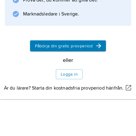
Prova det, du kommer att gilla det!
signerade sällan sina verk, och endast 32
arbeten kan med säkerhet tillskrivas honom,
Marknadsledare i Sverige.
alla från perioden 1486–95. Hans mästerskap
Påbörja din gratis provperiod
Information om artikeln
eller
Logga in
Är du lärare? Starta din kostnadsfria provperiod härifrån.