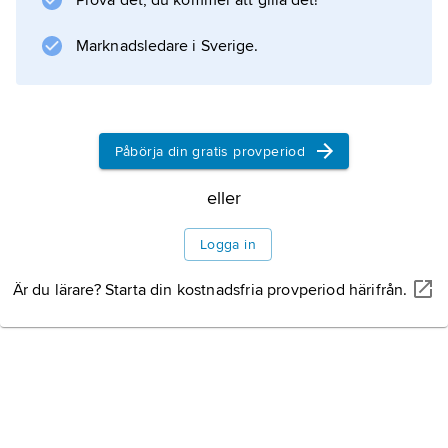
Prova det, du kommer att gilla det!
grund av inbördes splittring måste ge
ytterligare skäl för sin tro
Marknadsledare i Sverige.
Information om artikeln
Påbörja din gratis provperiod
eller
Logga in
Är du lärare? Starta din kostnadsfria provperiod härifrån.