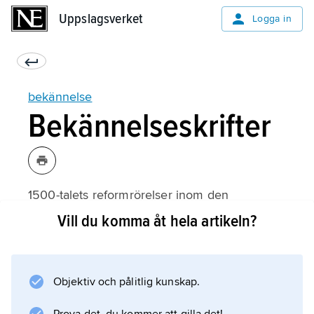
Uppslagsverket
Uppslagsverket
Logga in
bekännelse
Bekännelseskrifter
1500-talets reformrörelser inom den
västerländska kyrkan markerade vanligen sin
Vill du komma åt hela artikeln?
kontinuitet med Gamla kyrkan genom att
fasthålla vid de bekännelsetexter som växt
fram där och som användes i
Objektiv och pålitlig kunskap.
gudstjänstsammanhang. Då man på grund av
motståndet från de gammaltroende och på